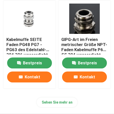
Kabelbinderwerkzeuge
Kabelmuffe SEITE
GlPG-Art im Freien
Faden PG48 PG7 -
metrischer Größe NPT-
PG63 des Edelstahl-
Faden Kabelmuffe P68
304 306 wasserdicht
SS 304 wasserdicht
Bestpreis
Bestpreis
Kontakt
Kontakt
Sehen Sie mehr an