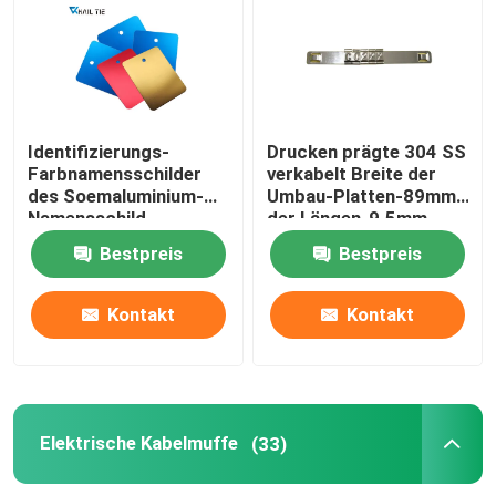
Kabelbinder-Zusätze
Kabel-Markierungs-Platte
Identifizierungs-
Drucken prägte 304 SS
Farbnamensschilder
verkabelt Breite der
des Soemaluminium-
Umbau-Platten-89mm
Elektrische Kabelmuffe
Namensschild-
der Längen-9.5mm
73*38*0.5mm für
Bestpreis
Bestpreis
Ausrüstung
Solarkabelklemme
Kontakt
Kontakt
Solarmikroinverter
Sonnenkollektor-Verbindungsstücke
Elektrische Kabelmuffe
(33)
Plastiksicherheits-Dichtung