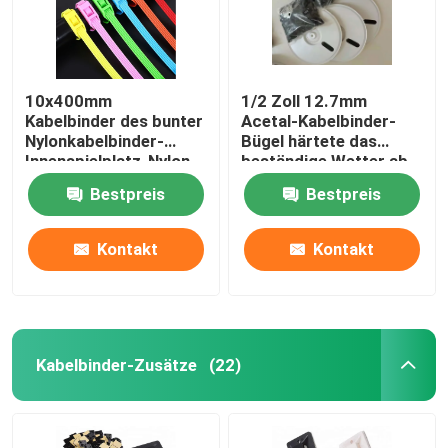
10x400mm
1/2 Zoll 12.7mm
Kabelbinder des bunter
Acetal-Kabelbinder-
Nylonkabelbinder-
Bügel härtete das
Innenspielplatz-Nylon-
beständige Wetter ab
66
Bestpreis
Bestpreis
Kontakt
Kontakt
Startseite
Kabelbinder-Zusätze
(22)
Produkte
Videos