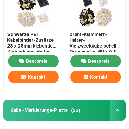
Über uns
Schwarze PET
Draht-Klammern-
Fabrik Tour
Kabelbinder-Zusätze
Halter-
28 x 28mm klebende
Vielzweckkabelschellen-
Zipbindungs-Halter
Organisator 3Ms Self
Qualitätskontrolle
ROHS genehmigten
Adhesive Nylon
Bestpreis
Bestpreis
Kontakt
Kontakt
Kontakt
Referenzen
Zipkabelbinder
Kabel-Markierungs-Platte
(23)
Nylonkabelbinder