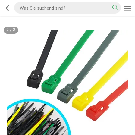
2
/
3