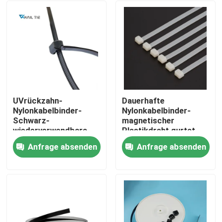
UVrückzahn-
Dauerhafte
Nylonkabelbinder-
Nylonkabelbinder-
Schwarz-
magnetischer
wiederverwendbare
Plastikdraht gurtet
Kabel-
feuerbeständiges
Anfrage absenden
Anfrage absenden
Zipplastikbindungen
94V-2
Startseite
Produkte
Videos