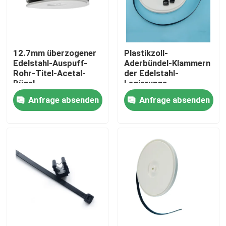
Über uns
12.7mm überzogener
Plastikzoll-
Fabrik Tour
Edelstahl-Auspuff-
Aderbündel-Klammern
Rohr-Titel-Acetal-
der Edelstahl-
Bügel
Legierungs-
Qualitätskontrolle
Flachkabel-Klammern-
Anfrage absenden
Anfrage absenden
1/2
Kontakt
Referenzen
Zipkabelbinder
Nylonkabelbinder