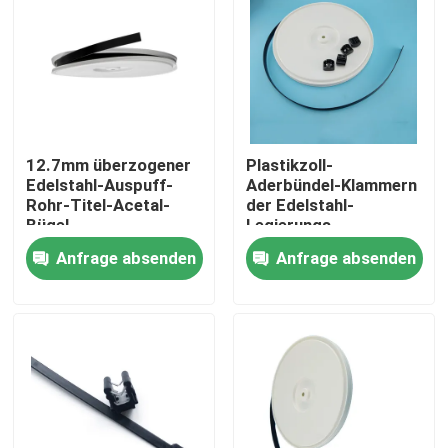
Über uns
Fabrik Tour
12.7mm überzogener
Plastikzoll-
Qualitätskontrolle
Edelstahl-Auspuff-
Aderbündel-Klammern
Rohr-Titel-Acetal-
der Edelstahl-
Bügel
Legierungs-
Flachkabel-Klammern-
Kontakt
Anfrage absenden
Anfrage absenden
1/2
Referenzen
Zipkabelbinder
Nylonkabelbinder