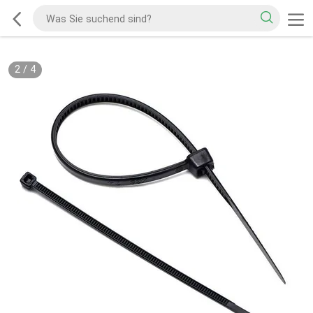
2
/
4