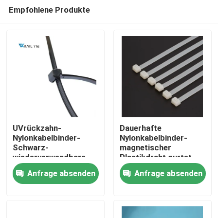
Empfohlene Produkte
UVrückzahn-
Dauerhafte
Nylonkabelbinder-
Nylonkabelbinder-
Schwarz-
magnetischer
Startseite
wiederverwendbare
Plastikdraht gurtet
Kabel-
feuerbeständiges
Anfrage absenden
Anfrage absenden
Zipplastikbindungen
94V-2
Produkte
Videos