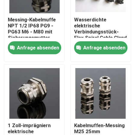
Über uns
Messing-Kabelmuffe
Wasserdichte
NPT 1/2 IP68 PG9 -
elektrische
PG63 M6 - M80 mit
Verbindungsstück-
Fabrik Tour
Sicherungsmutter
Flex Spiral Cable Gland
Strain-Entlastung der
Anfrage absenden
Anfrage absenden
Drüsen-IP68
Qualitätskontrolle
Kontakt
Referenzen
Zipkabelbinder
1 Zoll-imprägniern
Kabelmuffen-Messing
elektrische
M25 25mm
Nylonkabelbinder