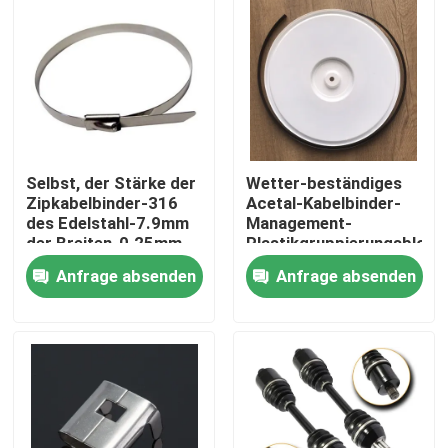
Selbst, der Stärke der
Wetter-beständiges
Zipkabelbinder-316
Acetal-Kabelbinder-
des Edelstahl-7.9mm
Management-
der Breiten-0.25mm
Plastikgruppierungsblock
zuschließt
Anfrage absenden
Anfrage absenden
Startseite
Produkte
Videos