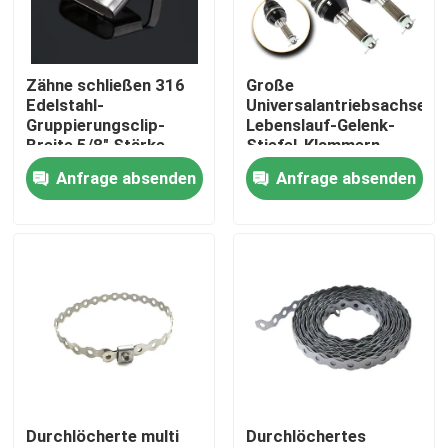
Über uns
Zähne schließen 316
Große
Edelstahl-
Universalantriebsachse
Fabrik Tour
Gruppierungsclip-
Lebenslauf-Gelenk-
Breite 5/8" Stärke
Stiefel-Klammern-
0,02 Zoll zu
justierbarer Edelstahl
Anfrage absenden
Anfrage absenden
Qualitätskontrolle
Kontakt
Referenzen
Zipkabelbinder
Durchlöcherte multi
Durchlöchertes
Nylonkabelbinder