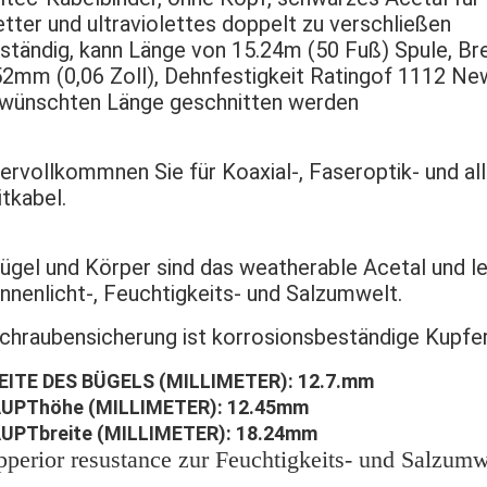
tter und ultraviolettes doppelt zu verschließen
ständig, kann Länge von 15.24m (50 Fuß) Spule, Bre
52mm (0,06 Zoll), Dehnfestigkeit Ratingof 1112 Ne
wünschten Länge geschnitten werden
Vervollkommnen Sie für Koaxial-, Faseroptik- und a
itkabel.
Bügel und Körper sind das weatherable Acetal und l
nnenlicht-, Feuchtigkeits- und Salzumwelt.
Schraubensicherung ist korrosionsbeständige Kupfer
EITE DES BÜGELS (MILLIMETER): 12.7.mm
UPThöhe (MILLIMETER): 12.45mm
UPTbreite (MILLIMETER): 18.24mm
pperior resustance zur Feuchtigkeits- und Salzumw