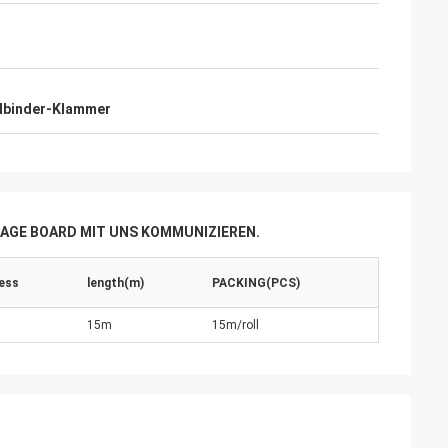
lbinder-Klammer
AGE BOARD MIT UNS KOMMUNIZIEREN.
ess
length(m)
PACKING(PCS)
15m
15m/roll