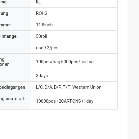
ame
KL
erung
ROHS
ummer
11.8inch
ellmenge
50roll
usd9.2/pcs
ng
100pcs/bag 5000pcs/carton
ionen
3days
bedingungen
L/C, D/A, D/P, T/T, Western Union
ngsmaterial-
10000pcs+2CARTONS+1day