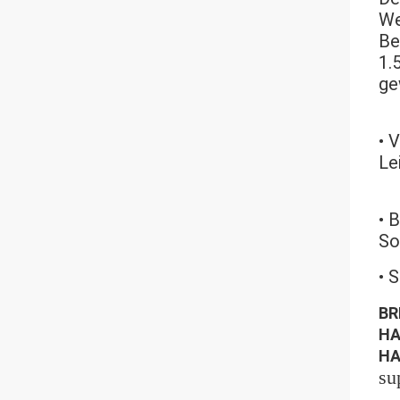
We
Be
1.
ge
• 
Le
• 
So
• 
BR
HA
HA
su