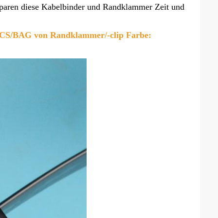
sparen diese Kabelbinder und Randklammer Zeit und 
CS/BAG von Randklammer/-clip 
Farbe: 