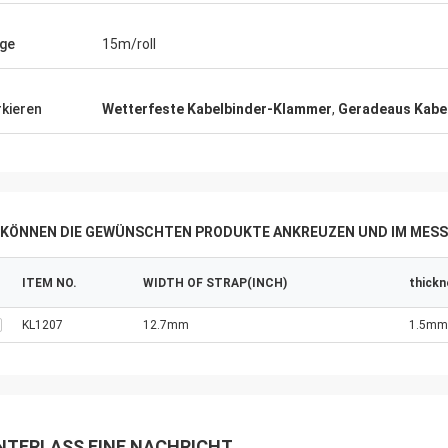
ge
15m/roll
kieren
Wetterfeste Kabelbinder-Klammer
,
Geradeaus Kabe
E KÖNNEN DIE GEWÜNSCHTEN PRODUKTE ANKREUZEN UND IM MESS
ITEM NO.
WIDTH OF STRAP(INCH)
thickn
KL1207
12.7mm
1.5mm
NTERLASS EINE NACHRICHT