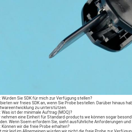
Q: Würden Sie SDK für mich zur Verfügung stellen?
a bieten wir freies SDK an, wenn Sie Probe bestellen. Darüber hinaus h
twareentwicklung zu unterstützen.
Q: Was ist der minimale Auftrag (MOQ)?
ir nehmen eine Einheit für Standard-products.we können sogar besonde
den. Wenn Soem erfordern Sie, sieht ausführliche Anforderungen und 
Q: Können wir die freie Probe erhalten?
ut mir leid im Allgemeinen würden wir nicht die freie Probe zur Verfügun