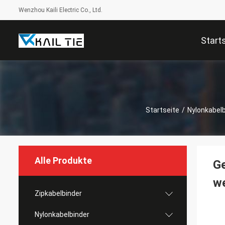
Wenzhou Kaili Electric Co., Ltd.
Start
Startseite
/
Nylonkabelb
Alle Produkte
Ge
we
Zipkabelbinder
Nylonkabelbinder