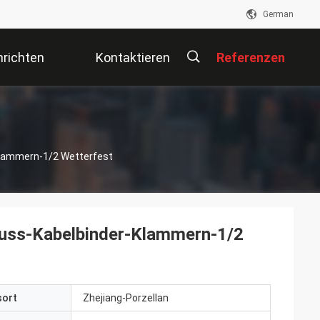
German
richten
Kontaktieren
Referenzen
Sie Uns
描
-Klammern-1/2 Wetterfest
述
hluss-Kabelbinder-Klammern-1/2
sort
Zhejiang-Porzellan