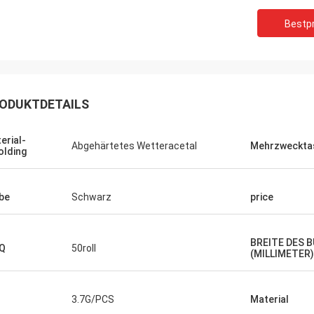
Bestpr
ODUKTDETAILS
erial-
Abgehärtetes Wetteracetal
Mehrzweckta
lding
be
Schwarz
price
BREITE DES 
Q
50roll
(MILLIMETER)
3.7G/PCS
Material