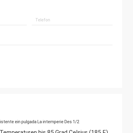
istente ein pulgada La intemperie Des 1/2
Temperaturen bis 85 Grad Celsius (185 F),