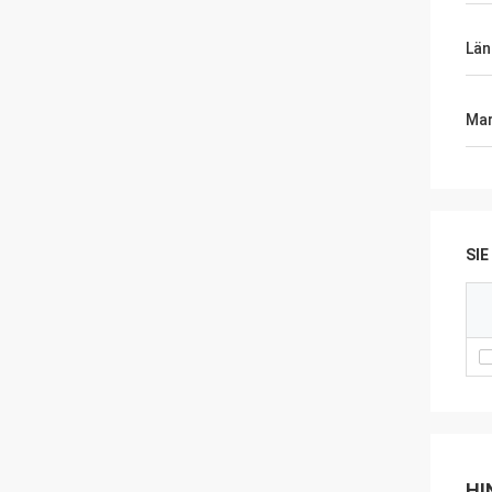
Län
Mar
SI
HI