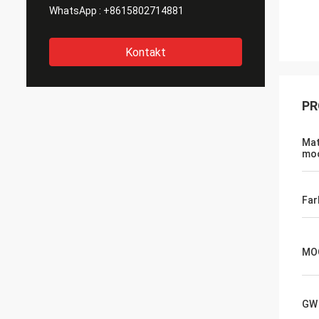
WhatsApp :
+8615802714881
Kontakt
PR
Mat
moo
Far
MO
GW