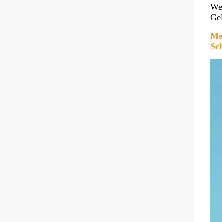
Wei
Ge
Me
Sc