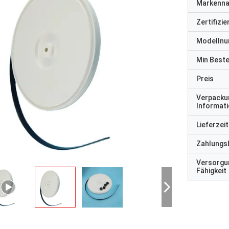
Markenn
Zertifizi
Modelln
Min Best
Preis
Verpacku
Informat
Lieferzeit
Zahlungs
Versorgu
Fähigkeit