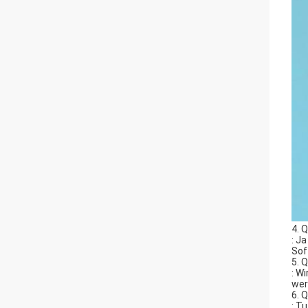
4. 
: J
Sof
5. 
: W
wer
6. 
: T