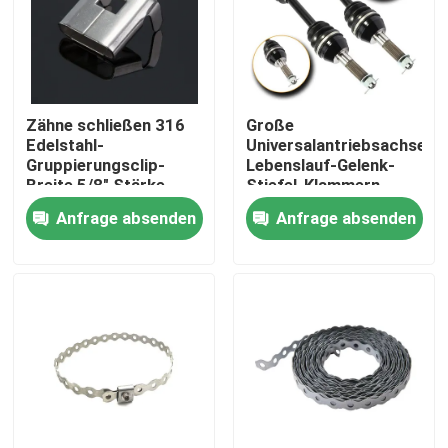
Über uns
Fabrik Tour
Zähne schließen 316
Große
Edelstahl-
Universalantriebsachse
Gruppierungsclip-
Lebenslauf-Gelenk-
Qualitätskontrolle
Breite 5/8" Stärke
Stiefel-Klammern-
0,02 Zoll zu
justierbarer Edelstahl
Anfrage absenden
Anfrage absenden
Kontakt
Referenzen
Zipkabelbinder
Nylonkabelbinder