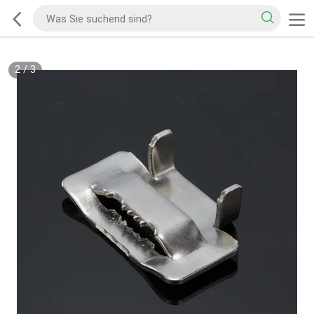
2
/
3