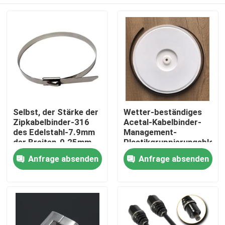
Selbst, der Stärke der
Wetter-beständiges
Zipkabelbinder-316
Acetal-Kabelbinder-
des Edelstahl-7.9mm
Management-
der Breiten-0.25mm
Plastikgruppierungsblock
zuschließt
Startseite
Anfrage absenden
Anfrage absenden
Produkte
Videos